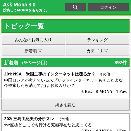
Ask Mona 3.0
ログイン
投稿してMONAをもらおう。
トピック一覧
みんなのお気に入り
ランキング
新着順 ▽
カテゴリ ▽
新着順 （9ページ目）
892件
201: NSA 米国主導のインターネットは覆るか？
その他
中国ロシアが考えているスプリットインターネットもそこだよな
今検索したら消えてたは お蔵入りか？
6 Res. 0 MONA 1 Fav.
続きを読む
202: 三島由紀夫の分析スレ
その他
xyz座標どこにでも行ける究極存在だと思ってる