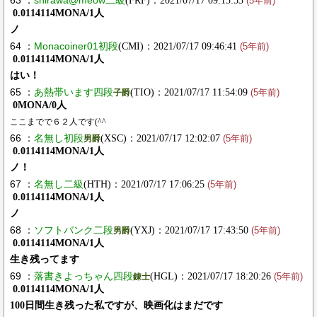
63 ：
shirawa@meow二級
(FRF)：2021/07/17 09:13:53
(5年前)
0.0114114MONA/1人
ノ
64 ：
Monacoiner01初段
(CMI)：2021/07/17 09:46:41
(5年前)
0.0114114MONA/1人
はい！
65 ：
あ熱帯います四段
(TIO)：2021/07/17 11:54:09
子爵
(5年前)
0MONA/0人
ここまでで６２人です(^^
66 ：
名無し初段
(XSC)：2021/07/17 12:02:07
男爵
(5年前)
0.0114114MONA/1人
ノ！
67 ：
名無し二級
(HTH)：2021/07/17 17:06:25
(5年前)
0.0114114MONA/1人
ノ
68 ：
ソフトバンク二段
(YXJ)：2021/07/17 17:43:50
男爵
(5年前)
0.0114114MONA/1人
生き残ってます
69 ：
落書きよっちゃん四段
(HGL)：2021/07/17 18:20:26
錬士
(5年前)
0.0114114MONA/1人
100日間生き残った私ですが、映画化はまだです