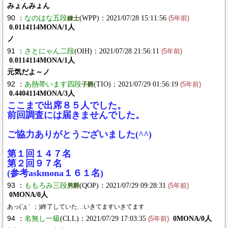
みょんみょん
90 ：
なのはな五段
(WPP)：2021/07/28 15:11:56
錬士
(5年前)
0.0114114MONA/1人
ノ
91 ：
さとにゃん二段
(OIH)：2021/07/28 21:56:11
(5年前)
0.0114114MONA/1人
元気だよ～ノ
92 ：
あ熱帯います四段
(TIO)：2021/07/29 01:56:19
子爵
(5年前)
0.4404114MONA/3人
ここまで出席８５人でした。
前回調査には届きませんでした。
ご協力ありがとうございました(^^)
第１回１４７名
第２回９７名
(参考askmona１６１名)
93 ：
ももろみ三段
(QOP)：2021/07/29 09:28:31
男爵
(5年前)
0MONA/0人
あっ(´д｀；)終了していた…いきてますいきてます
94 ：
名無し一級
(CLL)：2021/07/29 17:03:35
0MONA/0人
(5年前)