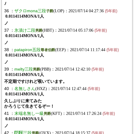
ﾉ
36 ：
ザクロmona三段
(LOP)：2021/07/14 04:27:36
子爵
(5年前)
0.0114114MONA/1人
ノ
37 ：
氷漬け二段
(HBT)：2021/07/14 05:17:06
男爵
(5年前)
0.0114114MONA/1人
ノ
38 ：
patapiron五段
(EEP)：2021/07/14 11:17:44
尊者伯爵
(5年前)
0.0114114MONA/1人
ノ
39 ：
melty三段
(PBB)：2021/07/14 12:42:10
男爵
(5年前)
0.0114114MONA/1人
不定期ですけれど覗いています。
40 ：
名無しさん
(HXZ)：2021/07/14 12:47:44
(5年前)
0.0114114MONA/1人
久しぶりに来てみた
かろうじて生きてるぞー！
41 ：
末端名無し一級
(KFT)：2021/07/14 17:26:24
男爵
(5年前)
0.0114114MONA/1人
ノ
42 ：
7️⃣9️⃣三段
(QVX)：2021/07/14 18:15:37
男爵
(5年前)