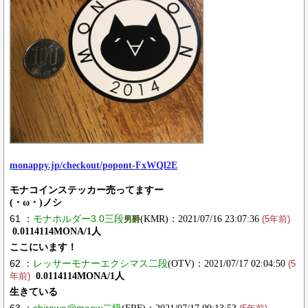
monappy.jp/checkout/popont-FxWQl2E
モナコインステッカー売ってますー
(・ω・)ノシ
61 ：
モナホルダー3.0三段
(KMR)：2021/07/16 23:07:36
男爵
(5年前)
0.0114114MONA/1人
ここにいます！
62 ：
レッサーモナーエクシマス二段
(OTV)：2021/07/17 02:04:50
(5
0.0114114MONA/1人
年前)
生きている