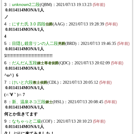
3 ：
unknown2二段
(QBM)：2021/07/13 19:13:23
(5年前)
0.0114114MONA/1人
ノ
4 ：
にすた氏 3.0 四段
(AAG)：2021/07/13 19:28:39
伯爵
(5年前)
0.0114114MONA/1人
4
5 ：
目隠し鏡音リンの人二段
(BRD)：2021/07/13 19:46:35
男爵
(5年前)
0.0114114MONA/1人
5!!!!!!!!!!!!!!!!!!!!!!!!!!!!!!!
6 ：
だんだん五段
(QDC)：2021/07/13 20:02:09
錬士尊者侯爵
(5年前)
0.0114114MONA/1人
^ω^）6
7 ：
けいと六段
(CDL)：2021/07/13 20:05:12
教士侯爵
(5年前)
0.0114114MONA/1人
(∩´∀｀)∩ 7
8 ：
新、温泉ネコ三段
(HSL)：2021/07/13 20:08:45
錬士
(5年前)
0.0114114MONA/1人
何とか生きてます
9 ：
なちゃっと二級
(COF)：2021/07/13 20:10:23
(5年前)
0.0114114MONA/1人
久しぶりに来てみました！