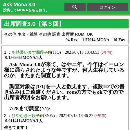
Ask Mona 3.0
ログイン
投稿してMONAをもらおう。
出席調査3.0【第３回】
その他
ネタ・雑談
その他
調査
出席簿
ROM_OK
94 Res. 1.57014 MONA 10 Fav.
1 ：
あ熱帯います四段
(TIO)：2021/07/13 18:43:53
子爵
(5年前)
0.1369368MONA/3人
Ask Mona 3.0が来て、はやニ年。今年はイーロン
様に踊らされたような年ですが、何人生存している
のか、またまた調査します。
調査対象は[1/1]を一人と数えます、複数IDでの書
き込みはご遠慮ください。romの方でもokですので
出席者表明をお願いします。
7/28まで調査(^^)/
2 ：
ひやむぎ三段
(SNW)：2021/07/13 18:46:27
子爵
(5年前)
0.0114114MONA/1人
生きてます！