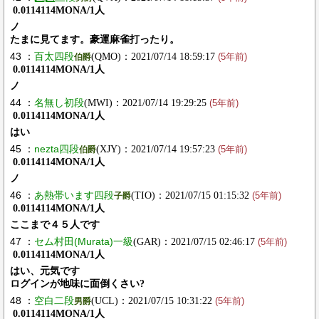
0.0114114MONA/1人
ノ
たまに見てます。豪運麻雀打ったり。
43 ：
百太四段
(QMO)：2021/07/14 18:59:17
伯爵
(5年前)
0.0114114MONA/1人
ノ
44 ：
名無し初段
(MWI)：2021/07/14 19:29:25
(5年前)
0.0114114MONA/1人
はい
45 ：
nezta四段
(XJY)：2021/07/14 19:57:23
伯爵
(5年前)
0.0114114MONA/1人
ノ
46 ：
あ熱帯います四段
(TIO)：2021/07/15 01:15:32
子爵
(5年前)
0.0114114MONA/1人
ここまで４５人です
47 ：
セム村田(Murata)一級
(GAR)：2021/07/15 02:46:17
(5年前)
0.0114114MONA/1人
はい、元気です
ログインが地味に面倒くさい?
48 ：
空白二段
(UCL)：2021/07/15 10:31:22
男爵
(5年前)
0.0114114MONA/1人