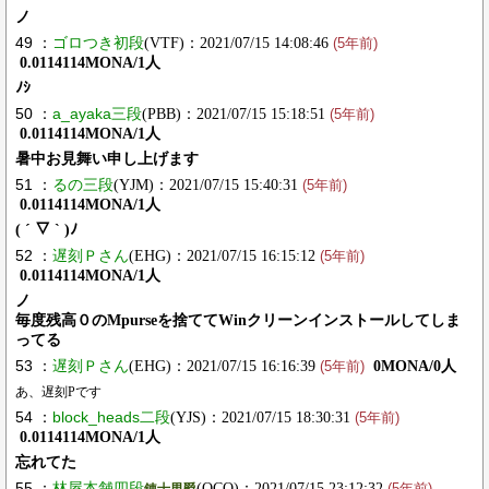
ノ
49 ：
ゴロつき初段
(VTF)：2021/07/15 14:08:46
(5年前)
0.0114114MONA/1人
ﾉｼ
50 ：
a_ayaka三段
(PBB)：2021/07/15 15:18:51
(5年前)
0.0114114MONA/1人
暑中お見舞い申し上げます
51 ：
るの三段
(YJM)：2021/07/15 15:40:31
(5年前)
0.0114114MONA/1人
( ´ ▽ ` )ﾉ
52 ：
遅刻Ｐさん
(EHG)：2021/07/15 16:15:12
(5年前)
0.0114114MONA/1人
ノ
毎度残高０のMpurseを捨ててWinクリーンインストールしてしま
ってる
53 ：
遅刻Ｐさん
(EHG)：2021/07/15 16:16:39
0MONA/0人
(5年前)
あ、遅刻Pです
54 ：
block_heads二段
(YJS)：2021/07/15 18:30:31
(5年前)
0.0114114MONA/1人
忘れてた
55 ：
林屋本舗四段
(OCQ)：2021/07/15 23:12:32