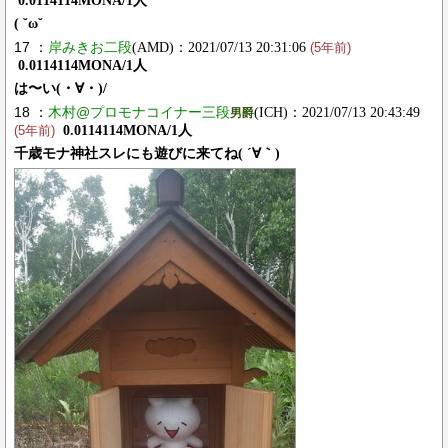
0.0114114MONA/1人
( ˘ω˘
17 ：
岸みきお二段
(AMD)：2021/07/13 20:31:06
(5年前)
0.0114114MONA/1人
は〜い(・∀・)/
18 ：
木村@プロモナコイナー三段
(ICH)：2021/07/13 20:43:49
男爵
0.0114114MONA/1人
(5年前)
千歳モナ神社スレにも遊びに来てね( ´∀｀)