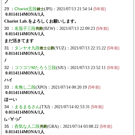
ノ
29 ：
Chariot五段
(JPI)：2021/07/13 21:54:14
錬士
(5年前)
0.0114114MONA/1人
Chariot Lab.をよろしくお願いします。
30 ：
名茄子三段
(BZW)：2021/07/13 22:09:23
男爵
(5年前)
0.0114114MONA/1人
まだ活きてます
31 ：
タンヤオ九段
(YUZ)：2021/07/13 22:15:22
教士公爵
(5年前)
0.0114114MONA/1人
ﾉ
32 ：
コツコツMたろう三段
(SJU)：2021/07/13 23:52:11
(5年前)
0.0114114MONA/1人
ハイ
33 ：
名無し二段
(XPO)：2021/07/14 00:20:19
(5年前)
0.0114114MONA/1人
ほーい
34 ：
まるまるさん
(TXJ)：2021/07/14 02:53:31
(5年前)
0.0114114MONA/1人
(｡･∀･)ﾉﾞ
35 ：
呑気な人二段
(GRA)：2021/07/14 03:08:22
男爵
(5年前)
0.0114114MONA/1人