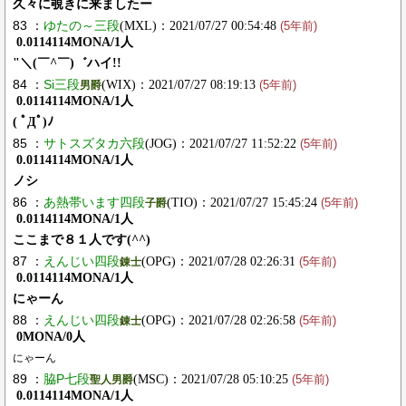
久々に覗きに来ましたー
83 ：
ゆたの～三段
(MXL)：2021/07/27 00:54:48
(5年前)
0.0114114MONA/1人
"＼(￣^￣)゛ハイ!!
84 ：
Si三段
(WIX)：2021/07/27 08:19:13
男爵
(5年前)
0.0114114MONA/1人
( ﾟДﾟ)ﾉ
85 ：
サトスズタカ六段
(JOG)：2021/07/27 11:52:22
(5年前)
0.0114114MONA/1人
ノシ
86 ：
あ熱帯います四段
(TIO)：2021/07/27 15:45:24
子爵
(5年前)
0.0114114MONA/1人
ここまで８１人です(^^)
87 ：
えんじい四段
(OPG)：2021/07/28 02:26:31
錬士
(5年前)
0.0114114MONA/1人
にゃーん
88 ：
えんじい四段
(OPG)：2021/07/28 02:26:58
錬士
(5年前)
0MONA/0人
にゃーん
89 ：
脇P七段
(MSC)：2021/07/28 05:10:25
聖人男爵
(5年前)
0.0114114MONA/1人