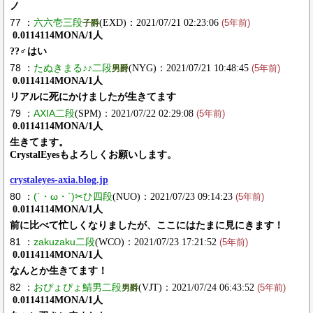
ノ
77 ：
六六壱三段
(EXD)：2021/07/21 02:23:06
子爵
(5年前)
0.0114114MONA/1人
??‍♂️はい
78 ：
たぬきまる♪♪二段
(NYG)：2021/07/21 10:48:45
男爵
(5年前)
0.0114114MONA/1人
リアルに死にかけましたが生きてます
79 ：
AXIA二段
(SPM)：2021/07/22 02:29:08
(5年前)
0.0114114MONA/1人
生きてます。
CrystalEyesもよろしくお願いします。
crystaleyes-axia.blog.jp
80 ：
(´・ω・`)✂ひ四段
(NUO)：2021/07/23 09:14:23
(5年前)
0.0114114MONA/1人
前に比べて忙しくなりましたが、ここにはたまに見にきます！
81 ：
zakuzaku二段
(WCO)：2021/07/23 17:21:52
(5年前)
0.0114114MONA/1人
なんとか生きてます！
82 ：
おぴょぴょ鯖男二段
(VJT)：2021/07/24 06:43:52
男爵
(5年前)
0.0114114MONA/1人