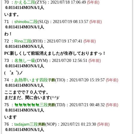
70 ：
かえる二段
(ZYS)：2021/07/18 17:06:49
(5年前)
0.0114114MONA/1人
います。
71 ：
shinobu二段
(SLQ)：2021/07/19 08:13:57
(5年前)
0.0114114MONA/1人
わ！
72 ：
Rino三段
(RYH)：2021/07/19 17:07:41
(5年前)
0.0114114MONA/1人
PC新しくして前垢消えましたが生存しておりますっ！
73 ：
名無し一級
(DYM)：2021/07/20 12:56:51
(5年前)
0.0114114MONA/1人
( ゜д゜)ノ
74 ：
あ熱帯います四段
(TIO)：2021/07/20 15:19:57
子爵
(5年前)
0.0114114MONA/1人
ここまでで７０人です。
まだまだ、間に合います(^^)/
75 ：
🐔🐔🐔🐔🐔🐔三段
(TDJ)：2021/07/21 00:48:32
男爵
(5年前)
0.0114114MONA/1人
います
76 ：
tadajam三段
(NOP)：2021/07/21 01:23:30
男爵
(5年前)
0.0114114MONA/1人