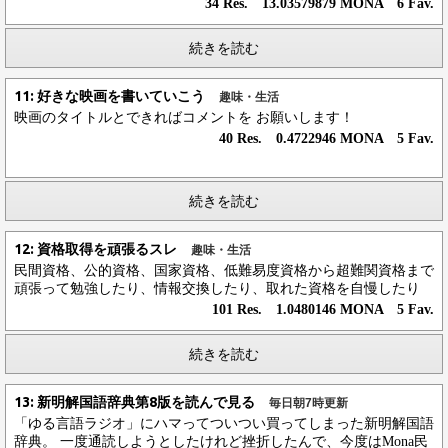
34 Res. 13.03579879 MONA 6 Fav.
続きを読む
11: 好きな映画を書いていこう
趣味・生活
映画のタイトルとできればコメントを お願いします！
40 Res. 0.4722946 MONA 5 Fav.
続きを読む
12: 資格取得を頑張るスレ
趣味・生活
民間資格、公的資格、国家資格、低難易度資格から超難関資格まで
頑張って勉強したり、情報交換したり、取れた資格を自慢したり
101 Res. 1.0480146 MONA 5 Fav.
続きを読む
13: 新明解国語辞典第8版を読んで見る
毎日朝7時更新
「ゆる言語ラジオ」にハマってついつい買ってしまった新明解国語
辞典。 一度通読しようとしたけれど挫折したんで、今度はMona民