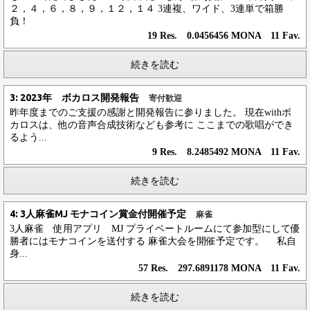
２，４，６，８，９，１２，１４ 3連複、ワイド、3連単で箱勝
負！
19 Res. 0.0456456 MONA 11 Fav.
続きを読む
3: 2023年 ボカロス開発報告
寄付歓迎
昨年度までのご支援の感謝と開発報告に参りました。 現在withボ
カロスは、他の音声合成技術なども参考に ここまでの歌唱ができ
るよう...
9 Res. 8.2485492 MONA 11 Fav.
続きを読む
4: 3人麻雀MJ モナコイン賞金付開催予定
麻雀
3人麻雀 使用アプリ MJ プライベートルームにて参加型にして優
勝者にはモナコインを送付する 麻雀大会を開催予定です。 私自
身...
57 Res. 297.6891178 MONA 11 Fav.
続きを読む