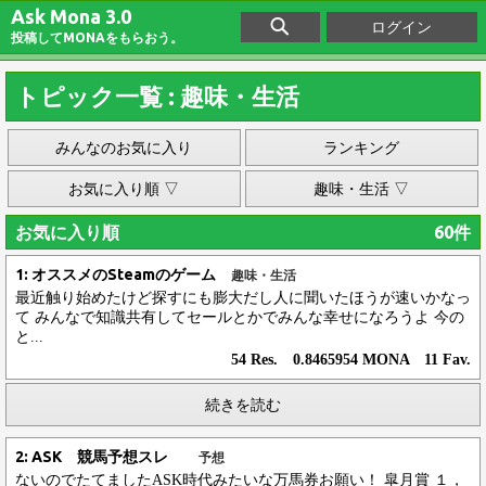
Ask Mona 3.0
ログイン
投稿してMONAをもらおう。
トピック一覧 : 趣味・生活
みんなのお気に入り
ランキング
お気に入り順 ▽
趣味・生活 ▽
お気に入り順
60件
1: オススメのSteamのゲーム
趣味・生活
最近触り始めたけど探すにも膨大だし人に聞いたほうが速いかなっ
て みんなで知識共有してセールとかでみんな幸せになろうよ 今の
と...
54 Res. 0.8465954 MONA 11 Fav.
続きを読む
2: ASK 競馬予想スレ
予想
ないのでたてましたASK時代みたいな万馬券お願い！ 皐月賞 １，