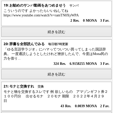
19: お勧めのサンバ動画をあつめませう
サンバ
こういうのです よかったらいいねしてね
https://www.youtube.com/watch?v=ramTN0XyWPA
2 Res. 0 MONA 3 Fav.
続きを読む
20: 辞書を全部読んでみる
毎日朝7時更新
「ゆる言語学ラジオ」にハマってついつい買ってしまった国語辞
典。 一度通読しようとしたけれど挫折したんで、今度はMona民の
力を借り...
324 Res. 6.9158255 MONA 3 Fav.
続きを読む
21: モナと交換すれ
交換
モナと物を交換するスレです 例 欲しいもの アマゾンギフト券２
１００円分 出せるモナ ２０モナ 期限 ２０２２年４月２９
日
43 Res. 0.0039 MONA 2 Fav.