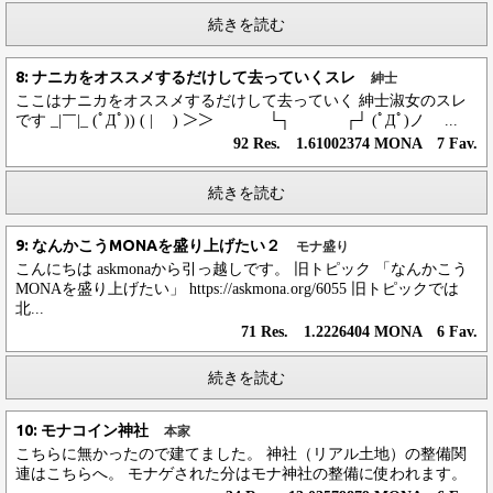
続きを読む
8: ナニカをオススメするだけして去っていくスレ
紳士
ここはナニカをオススメするだけして去っていく 紳士淑女のスレ
です _|￣|_ (ﾟДﾟ)) ( | ) ＞＞ └┐ ┌┘ (ﾟДﾟ)ノ ...
92 Res. 1.61002374 MONA 7 Fav.
続きを読む
9: なんかこうMONAを盛り上げたい２
モナ盛り
こんにちは askmonaから引っ越しです。 旧トピック 「なんかこう
MONAを盛り上げたい」 https://askmona.org/6055 旧トピックでは
北...
71 Res. 1.2226404 MONA 6 Fav.
続きを読む
10: モナコイン神社
本家
こちらに無かったので建てました。 神社（リアル土地）の整備関
連はこちらへ。 モナゲされた分はモナ神社の整備に使われます。