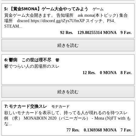
5: 【賞金5MONA】ゲーム大会やってみよう
ゲーム
賞金ゲーム大会開きます。 告知場所 ask mona(本トピック) 集合
場所 discord https://discord.gg/tZys7UfmXP スイッチ、PS4、
STEAM...
92 Res. 129.80255314 MONA 9 Fav.
続きを読む
6: 鬱病 この世は理不尽
鬱
鬱でつらい人の居場所のスレ
12 Res. 0 MONA 8 Fav.
続きを読む
7: モナカード交換スレ
モナカード
欲しいモナカードを表示して、持ってる人が現れるのを待つスレ
例 （求） MONABOIN 2020（バニーガール） - Mona (N)FT with も
な...
77 Res. 0.1369368 MONA 7 Fav.